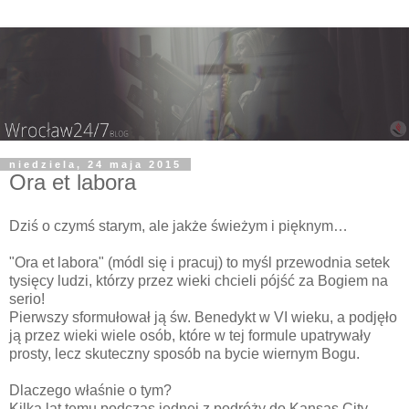
niedziela, 24 maja 2015
Ora et labora
Dziś o czymś starym, ale jakże świeżym i pięknym…
"Ora et labora" (módl się i pracuj) to myśl przewodnia setek
tysięcy ludzi, którzy przez wieki chcieli pójść za Bogiem na
serio!
Pierwszy sformułował ją św. Benedykt w VI wieku, a podjęło
ją przez wieki wiele osób, które w tej formule upatrywały
prosty, lecz skuteczny sposób na bycie wiernym Bogu.
Dlaczego właśnie o tym?
Kilka lat temu podczas jednej z podróży do Kansas City