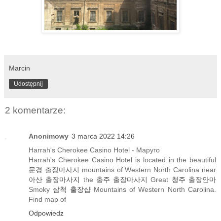
Marcin
Udostępnij
2 komentarze:
Anonimowy
3 marca 2022 14:26
Harrah's Cherokee Casino Hotel - Mapyro
Harrah's Cherokee Casino Hotel is located in the beautiful
문경 출장마사지
mountains of Western North Carolina near
아산 출장마사지
the
충주 출장마사지
Great
청주 출장안마
Smoky
삼척 출장샵
Mountains of Western North Carolina.
Find map of
Odpowiedz