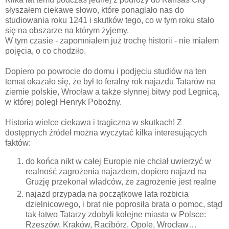
słyszałem ciekawe słowo, które ponaglało nas do
studiowania roku 1241 i skutków tego, co w tym roku stało
się na obszarze na którym żyjemy.
W tym czasie - zapomniałem już trochę historii - nie miałem
pojęcia, o co chodziło.
Dopiero po powrocie do domu i podjęciu studiów na ten
temat okazało się, że był to feralny rok najazdu Tatarów na
ziemie polskie, Wrocław a także słynnej bitwy pod Legnicą,
w której poległ Henryk Pobożny.
Historia wielce ciekawa i tragiczna w skutkach! Z
dostępnych źródeł można wyczytać kilka interesujących
faktów:
do końca nikt w całej Europie nie chciał uwierzyć w
realność zagrożenia najazdem, dopiero najazd na
Gruzję przekonał władców, że zagrożenie jest realne
najazd przypada na początkowe lata rozbicia
dzielnicowego, i brat nie poprosiła brata o pomoc, stąd
tak łatwo Tatarzy zdobyli kolejne miasta w Polsce:
Rzeszów, Kraków, Racibórz, Opole, Wrocław…