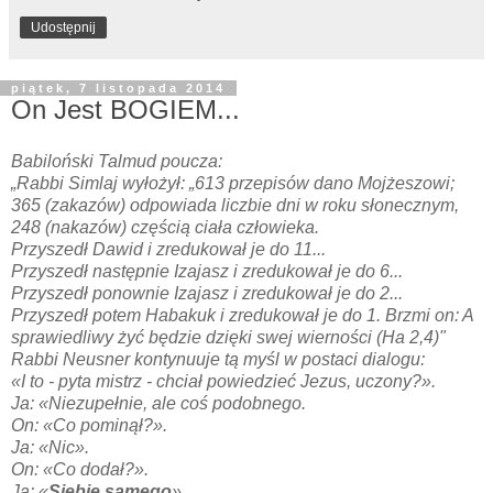
Udostępnij
piątek, 7 listopada 2014
On Jest BOGIEM...
Babiloński Talmud poucza:
„Rabbi Simlaj wyłożył: „613 przepisów dano Mojżeszowi;
365 (zakazów) odpowiada liczbie dni w roku słonecznym,
248 (nakazów) częścią ciała człowieka.
Przyszedł Dawid i zredukował je do 11...
Przyszedł następnie Izajasz i zredukował je do 6...
Przyszedł ponownie Izajasz i zredukował je do 2...
Przyszedł potem Habakuk i zredukował je do 1. Brzmi on: A
sprawiedliwy żyć będzie dzięki swej wierności (Ha 2,4)"
Rabbi Neusner kontynuuje tą myśl w postaci dialogu:
«I to - pyta mistrz - chciał powiedzieć Jezus, uczony?».
Ja: «Niezupełnie, ale coś podobnego.
On: «Co pominął?».
Ja: «Nic».
On: «Co dodał?».
Ja: «
Siebie samego
»