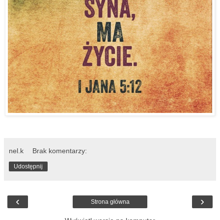
nel.k
Brak komentarzy:
Udostępnij
‹
›
Strona główna