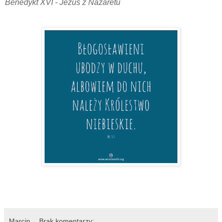
Benedykt XVI - Jezus z Nazaretu
Marcin
Brak komentarzy: