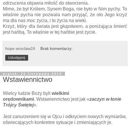
odrzucenia objawia miłość do stworzenia.
Mimo, że był Królem, Synem Boga, nie było w Nim pychy. To
właśnie pycha nie pozwala nam przyjąć, że oto Jego krzyż
ma dla nas moc życia, i to życia na wieki.
Krzyż, który dla świata jest głupstwem, a poniżająca śmierć
jest hańbą. To właśnie w tej hańbie jest życie.
hope.wroclaw24
Brak komentarzy:
Udostępnij
piątek, 21 listopada 2014
Wstawiennictwo
Wielcy ludzie Boży byli
wielkimi
orędownikami
. Wstawiennictwo jest jak «
zaczyn w łonie
Trójcy Świętej
».
Jest zanurzeniem się w Ojcu i odkryciem nowych wymiarów,
oświecających konkretne sytuacje i zmieniających je.