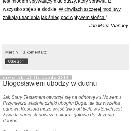
jest miodem spływającym do duszy, który sprawia, iż
wszystko staje się słodkie.
W chwilach szczerej modlitwy
znikają utrapienia jak śnieg pod wpływem słońca.
”
Jan Maria Vianney
Marcin
1 komentarz:
Udostępnij
czwartek, 13 listopada 2014
Błogosławieni ubodzy w duchu
Jak Stary Testament otworzył się na odnowę ku Nowemu
Przymierzu właśnie dzięki ubogim Boga, tak też wszelka
odnowa Kościoła może wyjść tylko od tych, w których jest
żywa ta sama stanowcza pokora i gotowa do służenia
dobroć.