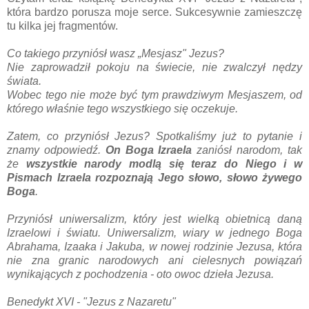
która bardzo porusza moje serce. Sukcesywnie zamieszczę
tu kilka jej fragmentów.
Co takiego przyniósł wasz „Mesjasz" Jezus?
Nie zaprowadził pokoju na świecie, nie zwalczył nędzy
świata.
Wobec tego nie może być tym prawdziwym Mesjaszem, od
którego właśnie tego wszystkiego się oczekuje.
Zatem, co przyniósł Jezus? Spotkaliśmy już to pytanie i
znamy odpowiedź.
On Boga Izraela
zaniósł narodom, tak
że
wszystkie narody modlą się teraz do Niego i w
Pismach Izraela rozpoznają Jego słowo, słowo żywego
Boga
.
Przyniósł uniwersalizm, który jest wielką obietnicą daną
Izraelowi i światu. Uniwersalizm, wiary w jednego Boga
Abrahama, Izaaka i Jakuba, w nowej rodzinie Jezusa, która
nie zna granic narodowych ani cielesnych powiązań
wynikających z pochodzenia - oto owoc dzieła Jezusa.
Benedykt XVI - "Jezus z Nazaretu"