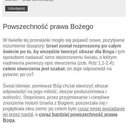
Udostępnij
Powszechność prawa Bożego
W świetle tej przesłanki mogło się pojawić nowe, pozytywne
rozumienie diaspory:
Izrael został rozproszony po całym
świecie po to, by wszędzie tworzyć obszar dla Boga
i tym
sposobem nadawać sens stworzonemu światu, o którym
nadmienia pierwszy opis stworzenia (zob. Rdz 1,1-2.4):
celem stworzenia jest szabat
, on daje odpowiedź na
pytanie: po co?
Świat istnieje, ponieważ Bóg chciał stworzyć obszar
odpowiedzi na jego miłość, obszar posłuszeństwa i
wolności. Stopniowo, przez przyjmowanie i cierpliwe
znoszenie historii Izraela z Bogiem, poszerzała się i
pogłębiała idea ziemi: jej celem było
coraz mniej posiadanie
jej przez naród
, a
coraz bardziej powszechność prawa
Boga
.