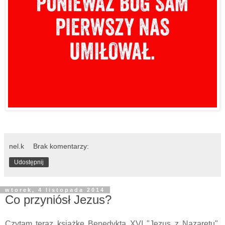
nel.k
Brak komentarzy:
Udostępnij
wtorek, 4 listopada 2014
Co przyniósł Jezus?
Czytam teraz książkę Benedykta XVI "Jezus z Nazaretu",