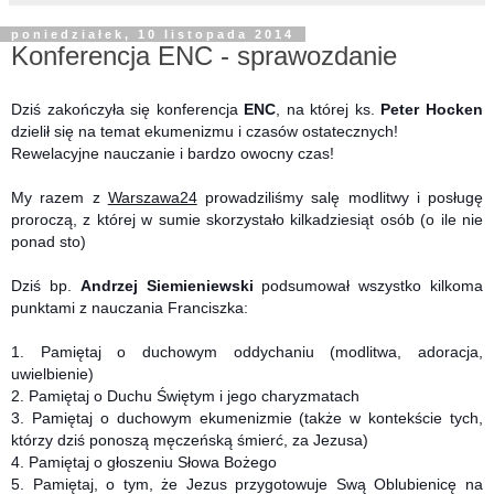
poniedziałek, 10 listopada 2014
Konferencja ENC - sprawozdanie
Dziś zakończyła się konferencja
ENC
, na której ks.
Peter Hocken
dzielił się na temat ekumenizmu i czasów ostatecznych!
Rewelacyjne nauczanie i bardzo owocny czas!
My razem z
Warszawa24
prowadziliśmy salę modlitwy i posługę
proroczą, z której w sumie skorzystało kilkadziesiąt osób (o ile nie
ponad sto)
Dziś bp.
Andrzej Siemieniewski
podsumował wszystko kilkoma
punktami z nauczania Franciszka:
1.
Pamiętaj o duchowym oddychaniu (modlitwa, adoracja,
uwielbienie)
2. Pamiętaj o Duchu Świętym i jego charyzmatach
3. Pamiętaj o duchowym ekumenizmie (także w kontekście tych,
którzy dziś ponoszą męczeńską śmierć, za Jezusa)
4. Pamiętaj o głoszeniu Słowa Bożego
5. Pamiętaj, o tym, że Jezus przygotowuje Swą Oblubienicę na