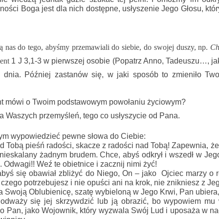
ności Boga jest dla nich dostępne, usłyszenie Jego Głosu, któr
 nas do tego, abyśmy przemawiali do siebie, do swojej duszy, np. 
Ch
ent 
1 J 3,1-3 w pierwszej osobie (Popatrz Anno, Tadeuszu…, jak
 dnia. Później zastanów się, w jaki sposób to zmieniło Two
nt mówi o Twoim podstawowym powołaniu życiowym? 
a Waszych przemyśleń, tego co usłyszycie od Pana.
bym wypowiedzieć pewne słowa do Ciebie:
d Tobą pieśń radości, skacze z radości nad Tobą! Zapewnia, 
nieskalany żadnym brudem. Chce, abyś odkrył i wszedł w Jego
. Odwagi!! Weź te obietnice i zacznij nimi żyć!
byś się obawiał zbliżyć do Niego, On – jako  Ojciec marzy o rel
czego potrzebujesz i nie opuści ani na krok, nie znikniesz z J
 Swoją Oblubienicę, szatę wybieloną w Jego Krwi, Pan ubiera, 
e odważy się jej skrzywdzić lub ją obrazić, bo wypowiem mu
ko Pan, jako Wojownik, który wyzwala Swój Lud i uposaża w nad