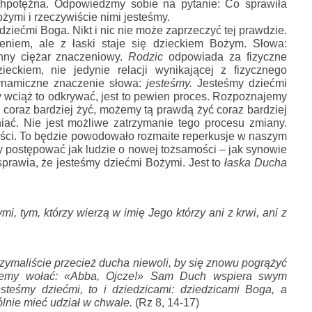
hpotężna. 
Odpowiedzmy sobie na pytanie: Co sprawiła 
żymi i rzeczywiście nimi jesteśmy. 
, ponieważ wskazuje na fakt tego, że jesteśmy dziećmi Boga. Nikt i nic nie może zaprzeczyć tej prawdzie. 
(Jak zauważa komentator Wiliam Barclay), z natury człowiek jest stworzeniem, ale z łaski staje się dzieckiem Bożym. Słowa: 
nny ciężar znaczeniowy. 
Rodzic
 odpowiada za fizyczne 
eckiem, nie jedynie relacji wynikającej z fizycznego 
namiczne znaczenie słowa: 
jesteśmy. 
Jesteśmy
dziećmi 
ciąż to odkrywać, jest to pewien proces. Rozpoznajemy 
coraz bardziej żyć, możemy tą prawdą żyć coraz bardziej 
ać. Nie jest możliwe zatrzymanie tego procesu zmiany. 
ści. To będzie powodowało rozmaite reperkusje w naszym 
y postępować jak ludzie o nowej tożsamości – jak synowie 
rawia, że jesteśmy dziećmi Bożymi. Jest to 
łaska Ducha 
ymi, 
tym, którzy wierzą w imię Jego
 którzy ani z krwi, 
ani z 
trzymaliście przecież ducha niewoli, by się znowu pogrążyć 
żemy wołać: «Abba, Ojcze!
» Sam 
Duch wspiera swym 
teśmy dziećmi, to i dziedzicami: dziedzicami Boga, a 
ólnie mieć udział w chwale. 
(Rz 8, 14-17)