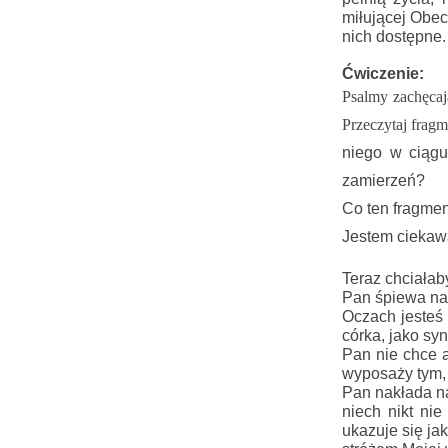
miłującej Obec
nich dostępne.
Ćwiczenie:
Psalmy zachęcają
Przeczytaj fragm
niego w ciągu
zamierzeń?
Co ten fragme
Jestem ciekaw
Teraz chciała
Pan śpiewa na
Oczach jesteś 
córka, jako syn
Pan nie chce a
wyposaży tym, 
Pan nakłada na
niech nikt ni
ukazuje się ja