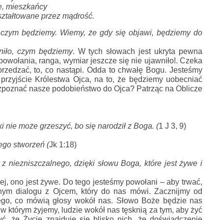
le, mieszkańcy
kształtowane przez mądrość.
 
czym będziemy
. 
Wiemy, że gdy się objawi, 
będziemy do 
wniło, czym będziemy
. W tych słowach jest ukryta pewna 
powołania, ranga, wymiar jeszcze się nie ujawniło!. Czeka 
rzedzać, to, co nastąpi. Odda to chwałę Bogu. Jesteśmy 
rzyjście Królestwa Ojca, na to, że będziemy uobecniać 
ozpoznać nasze podobieństwo do Ojca? Patrząc na Oblicze 
ki nie może grzeszyć, bo się narodził z Boga. (
1 J 3, 9)
ego stworzeń (
Jk 1:18)
z niezniszczalnego, dzięki słowu Boga, które jest żywe i 
j, ono jest żywe. Do tego jesteśmy powołani – aby trwać, 
nym dialogu z Ojcem, który do nas mówi. Zacznijmy od 
ego, co mówią głosy wokół nas. Słowo Boże będzie nas 
 którym żyjemy, ludzie wokół nas tęsknią za tym, aby żyć 
ć, że Życie znajduje się blisko nich, że doświadczenie 