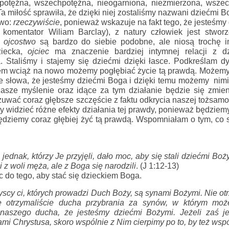
 potężna, wszechpotężna, nieogarniona, niezmierzona, wszec
Ta miłość sprawiła, że dzięki niej zostaliśmy nazwani dziećmi Bo
wo: 
rzeczywiście
i 
ojcostwo
 są bardzo do siebie podobne, ale niosą trochę i
iecka, 
ojciec
 ma znaczenie bardziej intymnej relacji z dzi
 Staliśmy i stajemy się dziećmi dzięki łasce. 
Podkreślam dy
em wciąż na nowo możemy pogłębiać życie tą prawdą. Możemy w
e słowa, że jesteśmy dziećmi Boga i dzięki temu możemy  nimi 
asze myślenie oraz idące za tym działanie będzie się zmieni
wać coraz głębsze szczęście z faktu odkrycia naszej tożsamo
y widzieć różne efekty działania tej prawdy, ponieważ będziem
będziemy coraz głębiej żyć tą prawdą. 
Wspomniałam o tym, co sp
ednak, którzy Je przyjęli, 
dało moc, aby się stali dziećmi Boż
i z woli męża, 
ale z Boga się narodzili
. 
(J 1:12-13)
 do tego, aby stać się dzieckiem Boga.
scy ci, których prowadzi Duch Boży, są synami Bożymi
. Nie o
e 
otrzymaliście ducha przybrania za synów, w którym mo
aszego ducha, że jesteśmy dziećmi Bożymi. Jeżeli zaś jes
ami Chrystusa
, skoro wspólnie z Nim cierpimy po to, by też wsp