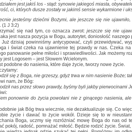
udziałem jest jakiś los - stąd: synowie jakiegoś miasta, obywate
rość, ci, których dusze zostały w jakimś sensie wykarmione i u
ecnie jesteśmy dziećmi Bożymi, 
ale 
jeszcze się nie ujawniło,
 
(1 J 3:2)
rzymać się nad tym, co oznacza zwrot: 
jeszcze się nie uja
 jaka jest nasza pozycja w Bogu, autorytet, doniosłość naszego 
 Już dzisiaj powinniśmy antycypować, czyli przewidywać, wyp
ga i świat czeka na ujawnienie tej prawdy w nas. Czeka na p
ego panowanie pełne miłości i sprawiedliwości. Jak możemy r
ry jest Logosem – jest Słowem Wcielonym.
t podobne do nasienia, które daje życie, tworzy nowe życie. 
czytamy:
dził się z Boga, 
nie grzeszy, 
gdyż trwa w nim 
nasienie Boże
; t
a
ówi nam, że Bóg:
rodził nas przez słowo prawdy
, byśmy byli jakby pierwocinami J
ówi:
iem ponownie 
do życia powołani nie z ginącego nasienia, ale 
dobnie jak Bóg trwa wiecznie, nie dezaktualizuje się. Co więce
bie życie i dawać to życie wokół. Dzieje się to w nieustan
uchania Boga, uczmy się rozróżniać mowę Boga do nas od t
 pokój, radość, pomnażać miłość. Będzie rodzić życie. Świat, w
 nie wiedzą jednak gdzie szukać tej pełni. Pomóżmy im odkry