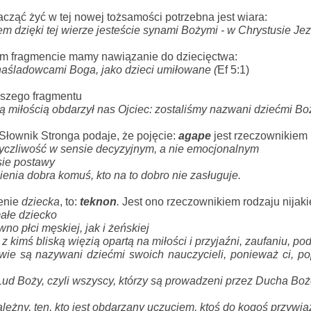
acząć żyć w tej nowej tożsamości potrzebna jest wiara: 
em 
dzięki tej wierze jesteście synami Bożymi
 - w Chrystusie Jez
ym fragmencie mamy nawiązanie do dziecięctwa:
naśladowcami Boga, jako 
dzieci umiłowane (
Ef 5:1)
szego fragmentu 
ą miłością obdarzył nas Ojciec: 
zostaliśmy nazwani dziećmi Boż
Słownik Stronga podaje, że pojęcie: 
agape
jest rzeczownikiem 
życzliwość w sensie decyzyjnym, a nie emocjonalnym
sie postawy
ienia dobra komuś, kto na to dobro nie zasługuje.
enie 
dziecka
, to: 
teknon
. 
Jest ono rzeczownikiem rodzaju nijaki
ałe dziecko
wno płci męskiej, jak i żeńskiej
 z kimś bliską więzią opartą na miłości i przyjaźni, zaufaniu, 
ie są nazywani dziećmi swoich nauczycieli, ponieważ ci, pop
 Lud Boży, czyli wszyscy, którzy są prowadzeni przez Ducha Boż
 zależny, ten, kto jest obdarzany uczuciem, ktoś do kogoś przywi