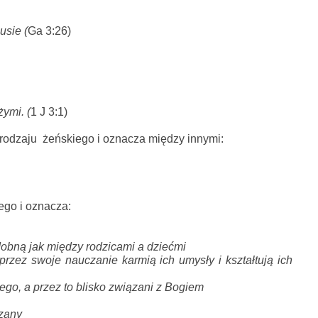
usie (
Ga 3:26)
ymi. (
1 J 3:1)
rodzaju  żeńskiego i oznacza między innymi:
ego i oznacza:
podobną jak między rodzicami a dziećmi
rzez swoje nauczanie karmią ich umysły i kształtują ich 
ego, a przez to blisko związani z Bogiem
ązany