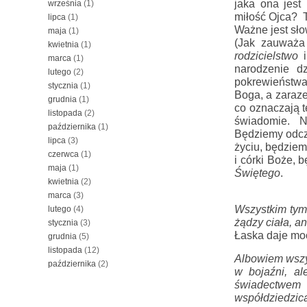
jaka ona jest
września
(1)
miłość Ojca?  
lipca
(1)
Ważne jest sło
maja
(1)
kwietnia
(1)
rodzicielstwo
 
marca
(1)
narodzenie dz
lutego
(2)
pokrewieństwa.
stycznia
(1)
Boga, a zaraz
grudnia
(1)
co oznaczają t
listopada
(2)
świadomie.  N
października
(1)
Będziemy odczu
lipca
(3)
życiu, będziem
czerwca
(1)
i córki Boże, 
maja
(1)
Świętego
. 
kwietnia
(2)
marca
(3)
Wszystkim tym j
lutego
(4)
żądzy ciała, 
an
stycznia
(3)
Łaska daje moc
grudnia
(5)
listopada
(12)
Albowiem 
wszy
października
(2)
w bojaźni, al
świadectwem n
współdziedzic