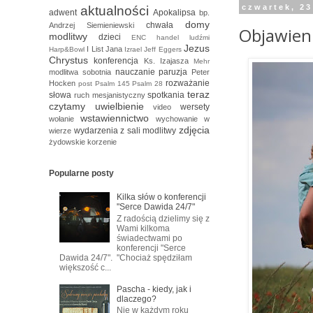
czwartek, 23
aktualności
adwent
Apokalipsa
bp.
domy
chwała
Andrzej Siemieniewski
Objawien
modlitwy
dzieci
ENC
handel ludźmi
Jezus
I List Jana
Harp&Bowl
Izrael
Jeff Eggers
Chrystus
konferencja
Ks. Izajasza
Mehr
nauczanie
paruzja
modlitwa sobotnia
Peter
rozważanie
Hocken
post
Psalm 145
Psalm 28
teraz
słowa
spotkania
ruch mesjanistyczny
czytamy
uwielbienie
wersety
video
wstawiennictwo
wołanie
wychowanie w
zdjęcia
wydarzenia
z sali modlitwy
wierze
żydowskie korzenie
Popularne posty
Kilka słów o konferencji
"Serce Dawida 24/7"
Z radością dzielimy się z
Wami kilkoma
świadectwami po
konferencji "Serce
Dawida 24/7". "Chociaż spędziłam
większość c...
Pascha - kiedy, jak i
dlaczego?
Nie w każdym roku