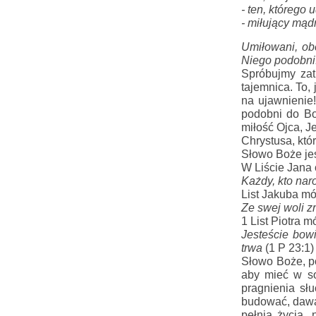
- ten, którego 
- miłujący mąd
Umiłowani, ob
Niego podobni.
Spróbujmy zat
tajemnica. To,
na ujawnienie!
podobni do Bo
miłość Ojca, J
Chrystusa, któ
Słowo Boże jes
W Liście Jana 
Każdy, kto naro
List Jakuba m
Ze swej woli 
z
1 List Piotra m
Jesteście bow
trwa
(1 P 23:1)
Słowo Boże, po
aby mieć w so
pragnienia sł
budować, dawać
pełnią życia,