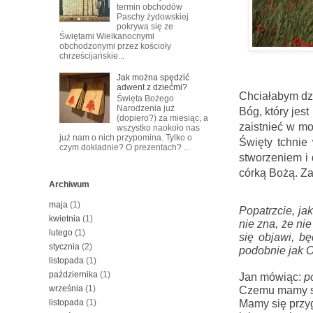
termin obchodów
Paschy żydowskiej
pokrywa się ze
Świętami Wielkanocnymi
obchodzonymi przez kościoły
chrześcijańskie...
Jak można spędzić
adwent z dziećmi?
Chciałabym dzi
Święta Bożego
Narodzenia już
Bóg, który jest
(dopiero?) za miesiąc, a
zaistnieć w m
wszystko naokoło nas
już nam o nich przypomina. Tylko o
Święty tchnie
czym dokładnie? O prezentach? ...
stworzeniem i 
córką Bożą. Z
Archiwum
maja
(1)
Popatrzcie, ja
kwietnia
(1)
nie zna, 
że nie
lutego
(1)
się objawi, 
bę
stycznia
(2)
podobnie jak On
listopada
(1)
października
(1)
Jan mówiąc: 
p
września
(1)
Czemu mamy si
listopada
(1)
Mamy się przyg