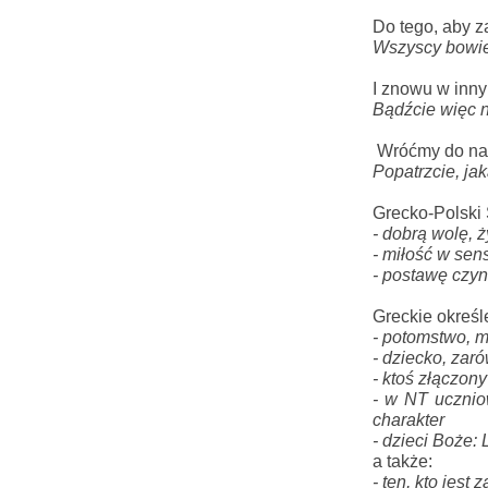
Do tego, aby z
Wszyscy bowi
I znowu w inn
Bądźcie więc 
 Wróćmy do na
Popatrzcie, jak
Grecko-Polski 
- dobrą wolę, 
- miłość w sen
- postawę czyn
Greckie określ
- potomstwo, m
- dziecko, zaró
- ktoś złączony
- w NT uczniow
charakter
- dzieci Boże:
a także:
- ten, kto jest