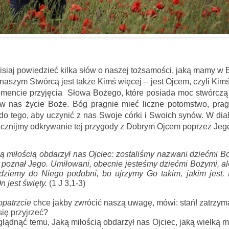
siaj powiedzieć kilka słów o naszej tożsamości, jaką mamy w B
 naszym Stwórcą jest także Kimś więcej – jest Ojcem, czyli Kimś
omencie przyjęcia  Słowa Bożego, które posiada moc stwórczą
 w nas życie Boże. Bóg pragnie mieć liczne potomstwo, pragn
do tego, aby uczynić z nas Swoje córki i Swoich synów. W di
acznijmy odkrywanie tej przygody z Dobrym Ojcem poprzez Je
ką miłością obdarzył nas Ojciec: 
zostaliśmy nazwani dziećmi Bo
 poznał Jego.
 Umiłowani, obecnie jesteśmy dziećmi Bożymi, 
al
dziemy do Niego podobni, 
bo ujrzymy Go takim, jakim jest. 
 jest święty. 
(
1 J 3,1-3)
opatrzcie
 chce jakby zwrócić naszą uwagę, mówi: stań! zatrzymaj 
ę przyjrzeć? 
lądnąć temu, Jaką miłością obdarzył nas Ojciec, jaką wielką mił