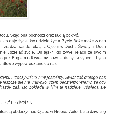
ogu. Skąd ona pochodzi oraz jak ją odkryć. 
, kto daje życie, kto udziela życia. Życie Boże może w nas 
 – zradza nas do relacji z Ojcem w Duchu Świętym. Duch 
ie udzielać życie. On tęskni do żywej relacji ze swoim 
alogu z Bogiem odkrywamy powołanie bycia synem i bycia 
go Słowo wypowiedziane do nas.
żymi: 
i rzeczywiście nimi jesteśmy. 
Świat zaś dlatego nas 
e jeszcze się nie ujawniło, 
czym będziemy. 
Wiemy, że gdy 
Każdy zaś, kto pokłada w Nim tę nadzieję, 
uświęca się 
się! przyjrzyj się!  
ością obdarzył nas Ojciec w Niebie.  Autor Listu dziwi się 