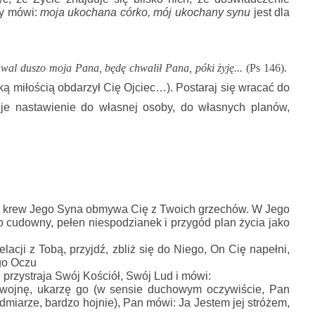
y mówi: 
moja ukochana córko, mój ukochany synu
 jest dla 
wal duszo moja Pana, będę chwalił Pana, póki żyję...
 (Ps 146).  
ą miłością obdarzył Cię Ojciec…). Postaraj się wracać do 
je nastawienie do własnej osoby, do własnych planów, 
że krew Jego Syna obmywa Cię z Twoich grzechów. W Jego 
 cudowny, pełen niespodzianek i przygód plan życia jako 
acji z Tobą, przyjdź, zbliż się do Niego, On Cię napełni, 
ego Oczu
przystraja Swój Kościół, Swój Lud i mówi:
 wojnę, ukarzę go (w sensie duchowym oczywiście, Pan 
miarze, bardzo hojnie), Pan mówi: Ja Jestem jej stróżem, 